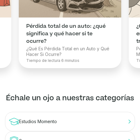
Pérdida total de un auto: ¿qué
¿
significa y qué hacer si te
e
ocurre?
t
¿Qué Es Pérdida Total en un Auto y Qué
P
Hacer Si Ocurre?
M
Tiempo de lectura
6
minutos
T
Échale un ojo a nuestras categorías
Estudios Momento